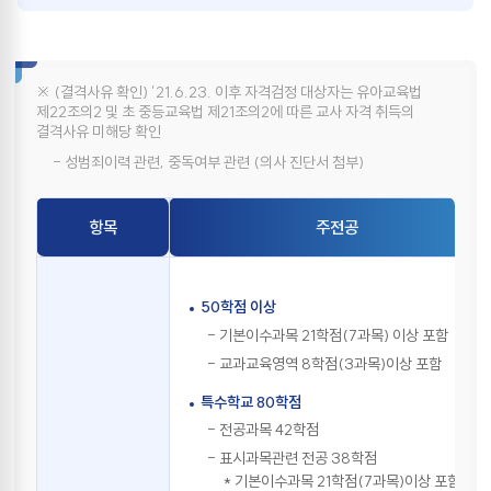
하는 경우에는 개설하고자 하는 과목의 내용이 고시된
과목의 교수요목과 객관적으로 일치하거나 유사하여야
하며, 이를 입증할 수 있는 자료를 제출하여 총장의
승인을 받아야 한다.
※ (결격사유 확인) ’21.6.23. 이후 자격검정 대상자는 유아교육법
제22조의2 및 초 중등교육법 제21조의2에 따른 교사 자격 취득의
제4조
(교직과정 이수신청)
결격사유 미해당 확인
①
교직학과 2학년 학생 중 신청 당시 「서울대학교 학칙」
- 성범죄이력 관련, 중독여부 관련 (의사 진단서 첨부)
제87조 제2항에 따른 1학년 수료학점 이상을 취득하고,
신청 시점까지 취득한 전체 평점평균이 2.7 이상인
학생은 교직과정 이수신청을 할 수 있다.
항목
주전공
②
교직과정을 이수하고자 하는 학생은 정해진 기간에
교직과정 이수계획서를 첨부하여 소속 학장에게
교직과정 이수신청을 하여야 한다.
50학점 이상
③
총장은 교직과정 이수신청자를 대상으로 교직 적성 및
- 기본이수과목 21학점(7과목) 이상 포함
인성 검사를 실시하여 그 결과를 학생 소속 학장에게
통보한다.
- 교과교육영역 8학점(3과목)이상 포함
④
학장은 제3항의 검사에서 “적격” 판정을 받은 학생을
특수학교 80학점
대상으로 교직과정 이수계획서, 교직 적성 및 인성 검사
- 전공과목 42학점
결과, 성적 등을 종합적으로 고려하여 학과(부)별
교직과정 승인인원 이내에서 교직과정 이수예정자를
- 표시과목관련 전공 38학점
선발한 후 교직과정 이수신청 현황 및 선발 결과를
* 기본이수과목 21학점(7과목)이상 포함