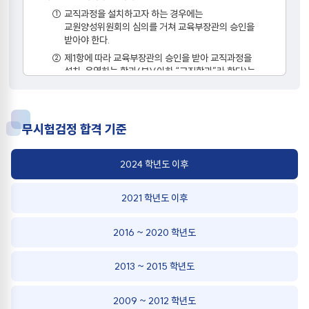
①
교직과정을 설치하고자 하는 경우에는
교원양성위원회의 심의를 거쳐 교육부장관의 승인을
받아야 한다.
②
제1항에 따라 교육부장관의 승인을 받아 교직과정을
설치·운영하는 학과(부)(이하 “교직학과”라 한다)는
별표 1과 같다.
③
교직학과의 모집단위가 변경되거나 입학정원이 감소된
경우에는 교원양성위원회의 심의를 거쳐 교육부장관의
무시험검정 합격 기준
재승인을 받아야 한다.
제3조
(기본이수과목 등)
2024 학년도 이후
①
표시 과목별 기본이수과목은 교육부 고시의
기본이수과목 내에서 총장의 승인을 받아 학장이
2021 학년도 이후
정한다.
②
기본이수과목은 전공과목으로 개설하여 운영하여야
2016 ~ 2020 학년도
하며, 수강인원 부족 등의 이유로 전공과목으로 개설이
곤란한 경우에는 다른 학과(부) 과목을
기본이수과목으로 지정할 수 있다.
2013 ~ 2015 학년도
③
기본이수과목 및 교직과목의 과목명은 교육부 고시에
따르며, 임의로 변경하여 운영할 수 없다. 다만, 법령
2009 ~ 2012 학년도
개정 등으로 불가피하게 과목명을 변경하여 개설하고자