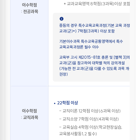
총장에게 제출하여야 한다.
* 교과교육영역 8학점(3과목)이상 포함
이수학점
⑤
총장은 제4항의 교직과정 이수예정자로 선발된 학생을
: 전공과목
해당 학년도 말까지 교직과정 이수예정자로 확정한다.
다만, 교직과정 신청기준 등을 충족하지 못한 경우에는
중등의 경우 특수교육교육과정(기본 교육 과정
교직과정 이수예정자로 확정하지 아니할 수 있다.
교과(군)*) 7학점(3과목) 이상 포함
제5조
(교직과정 이수 포기)
기본이수과목 특수교육공통영역에서 특수
교육교육과정론 필수 이수
①
교직과정 이수예정자로 선발된 학생이 교직과정 이수를
포기하고자 하는 경우에는 총장의 승인을 받아야 한다.
교육부 고시 제2015-81호 총론 및 [별책 3]의
교과(군)을 참고하여 대학별 적의 강의개설
(가능한 전 교과(군)을 다룰 수 있도록 과목 개설
제6조
(결원에 대한 충원 등)
권장)
①
교직과정 이수예정자 확정 전에 자퇴, 제적 또는
교직과정 이수 포기 등으로 학과(부)별 교직과정
승인인원에 결원이 발생한 경우에는 3학년 1학기
개시일 전까지 교직과정 이수예정자를 추가로 선발할
수 있다. 이 경우 기존의 신청자 중에서 제4조 제4항의
22학점 이상
선발 결과 순위대로 선발하여야 한다.
- 교직이론 12학점 이상(6과목 이상)
이수학점
②
교직과정 이수예정자 확정 후에 학과(부)별 교직과정
: 교직과목
- 교직소양 7학점 이상(4과목 이상)
승인인원에 결원이 생긴 경우에는 이를 충원하지
- 교육실습 4학점 이상(학교현장실습,
아니한다.
교육봉사활동1,2 필수)
③
교직과정 이수예정자로 확정된 후 자퇴 또는 제적된