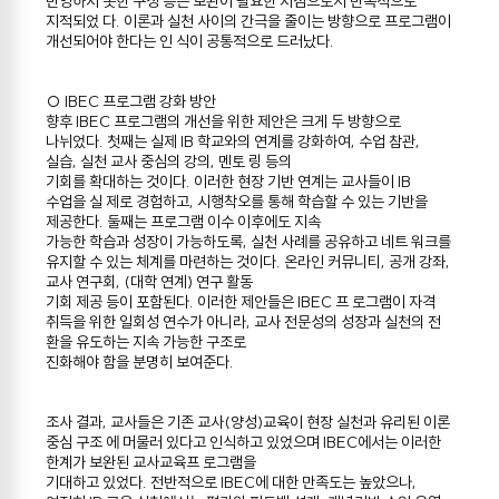
반영하지 못한 구성 등은 보완이 필요한 지점으로서 반복적으로
지적되었 다. 이론과 실천 사이의 간극을 줄이는 방향으로 프로그램이
개선되어야 한다는 인 식이 공통적으로 드러났다.
○ IBEC 프로그램 강화 방안
향후 IBEC 프로그램의 개선을 위한 제안은 크게 두 방향으로
나뉘었다. 첫째는 실제 IB 학교와의 연계를 강화하여, 수업 참관,
실습, 실천 교사 중심의 강의, 멘토 링 등의
기회를 확대하는 것이다. 이러한 현장 기반 연계는 교사들이 IB
수업을 실 제로 경험하고, 시행착오를 통해 학습할 수 있는 기반을
제공한다. 둘째는 프로그램 이수 이후에도 지속
가능한 학습과 성장이 가능하도록, 실천 사례를 공유하고 네트 워크를
유지할 수 있는 체계를 마련하는 것이다. 온라인 커뮤니티, 공개 강좌,
교사 연구회, (대학 연계) 연구 활동
기회 제공 등이 포함된다. 이러한 제안들은 IBEC 프 로그램이 자격
취득을 위한 일회성 연수가 아니라, 교사 전문성의 성장과 실천의 전
환을 유도하는 지속 가능한 구조로
진화해야 함을 분명히 보여준다.
조사 결과, 교사들은 기존 교사(양성)교육이 현장 실천과 유리된 이론
중심 구조 에 머물러 있다고 인식하고 있었으며 IBEC에서는 이러한
한계가 보완된 교사교육프 로그램을
기대하고 있었다. 전반적으로 IBEC에 대한 만족도는 높았으나,