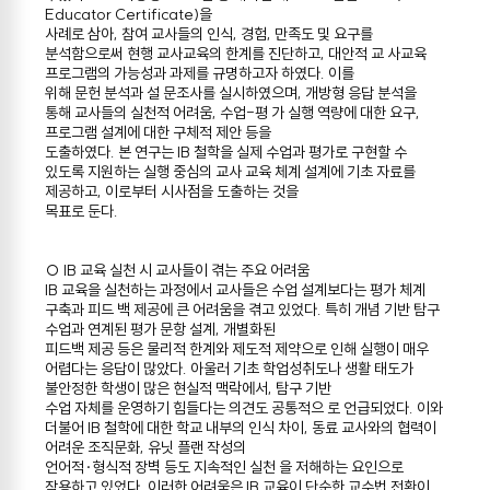
Educator Certificate)을
사례로 삼아, 참여 교사들의 인식, 경험, 만족도 및 요구를
분석함으로써 현행 교사교육의 한계를 진단하고, 대안적 교 사교육
프로그램의 가능성과 과제를 규명하고자 하였다. 이를
위해 문헌 분석과 설 문조사를 실시하였으며, 개방형 응답 분석을
통해 교사들의 실천적 어려움, 수업-평 가 실행 역량에 대한 요구,
프로그램 설계에 대한 구체적 제안 등을
도출하였다. 본 연구는 IB 철학을 실제 수업과 평가로 구현할 수
있도록 지원하는 실행 중심의 교사 교육 체계 설계에 기초 자료를
제공하고, 이로부터 시사점을 도출하는 것을
목표로 둔다.
○ IB 교육 실천 시 교사들이 겪는 주요 어려움
IB 교육을 실천하는 과정에서 교사들은 수업 설계보다는 평가 체계
구축과 피드 백 제공에 큰 어려움을 겪고 있었다. 특히 개념 기반 탐구
수업과 연계된 평가 문항 설계, 개별화된
피드백 제공 등은 물리적 한계와 제도적 제약으로 인해 실행이 매우
어렵다는 응답이 많았다. 아울러 기초 학업성취도나 생활 태도가
불안정한 학생이 많은 현실적 맥락에서, 탐구 기반
수업 자체를 운영하기 힘들다는 의견도 공통적으 로 언급되었다. 이와
더불어 IB 철학에 대한 학교 내부의 인식 차이, 동료 교사와의 협력이
어려운 조직문화, 유닛 플랜 작성의
언어적·형식적 장벽 등도 지속적인 실천 을 저해하는 요인으로
작용하고 있었다. 이러한 어려움은 IB 교육이 단순한 교수법 전환이