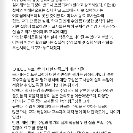
설계해보는 과정이 반드시 포함되어야 한다고 강조하였다. 이는 IB
철학의 이해만으로는 실제 학교 교실에서 바로 실행하기는
어려움에서부터 비롯된 것이었 다. 따라서 동료 교사들과의
협업, 교과 간 통합 설계, 학교급 연계 수업 등 다양한 방식의 실행
기반 실습이 필요하였다. 교사들은 특히 구체적인 수업 사례 공유와
실 습 기회가 있어야 IB 교육에 대한
막연한 두려움을 넘어서 실제 적용으로 나아갈 수 있다고 보았다.
이처럼 이론적 확장보다는 실질적 수업 설계 및 실행 역량 강화를
우선시하는 요구가 두드러졌다.
○ IBEC 프로그램에 대한 만족도와 개선 지점
국내 IBEC 프로그램에 대한 전반적인 평가는 긍정적이었다. 특히
교수학습 방법 과 평가 방식에 대한 구성은 교사들이 실제 수업에
적용할 수 있도록 잘 설계되었다 는 평가가
많았다. 학사 운영 측면에서는 수업 시간의 유연한 구성과 온라인
플랫폼 의 효율적 활용이 높은 만족도를 이끌어냈으며, 다양한
지역에서 근무 중인 교사들 의 학습 접근성을 크게
높였다. 수업 언어에 대해서는 한국어 수업을 선호하는 응답이
많았으나, 교과 특성이나 교수자의 국적 등에 따라 만족도에는 차이가
있었 다.
반면, 개념 기반 수업과 평가의 실제 적용을 위한 실습 부족, 수업
현장의 요구 를 충분히