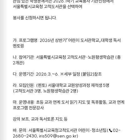
관심 있는 학생분께서는 2026.1학기 교육봉사 기관신청에서
서울특별시교육청 고척도서관을 선택하여
봉사를 신청하시면 됩니다.
가. 프로그램명: 2026년 상반기「어린이 도서관학교」대학생 독서
멘토링
나. 참여기관: 서울특별시교육청 고척도서관·노원평생학습관 (총
2개관)
다. 운영기간: 2026.3.~6. ※세부 일정 [붙임2]참조
라. 모집인원: (멘토) 서울대학교 교원양성과정 재적생 5명
(고척도서관 3명, 노원평생학습관 2명)
마. 운영내용: 초등 교과 연계 도서 읽기 지도 및 독후활동, 교과 연계
프로그램 전문강사
강의 보조, 교과 독서토론 지도 등
바. 문의: 서울특별시교육청고척도서관 어린이·청소년팀(☎02-
2680-2430, iris509@sen.go.kr)